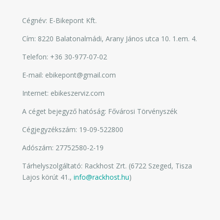
Cégnév:
E-Bikepont Kft.
Cím:
8220 Balatonalmádi, Arany János utca 10. 1.em. 4.
Telefon: +36 30-977-07-02
E-mail:
ebikepont@gmail.com
Internet: ebikeszerviz.com
A céget bejegyző hatóság: Fővárosi Törvényszék
Cégjegyzékszám:
19-09-522800
Adószám:
27752580-2-19
Tárhelyszolgáltató:
Rackhost Zrt.
(
6722 Szeged, Tisza
Lajos körút 41
.,
info@rackhost.hu
)