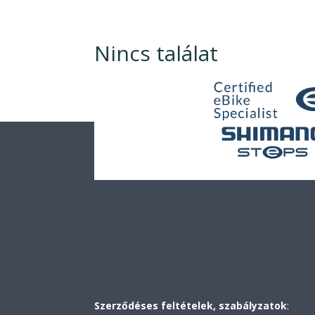
Nincs találat
A keresett oldal nem található. Próbálja meg fin
bejegyzést.
Szerződéses feltételek, szabályzatok
: