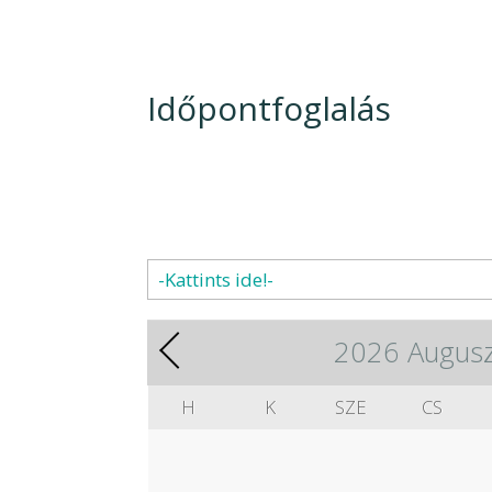
Időpontfoglalás
2026
Augusz
H
K
SZE
CS