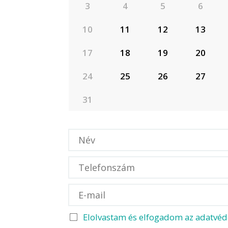
3
4
5
6
10
11
12
13
17
18
19
20
24
25
26
27
31
Elolvastam és elfogadom az adatvéd