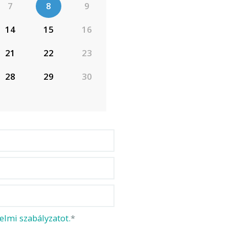
7
8
9
14
15
16
21
22
23
28
29
30
elmi szabályzatot.
*